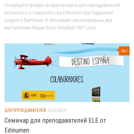
Петербурге пройдет вторая встреча для преподавателей
испанского от издательства Edinumen при поддержке
холдинга Британия. В программе запланированы два
выступления Марии Хосе Хелаберт (M.ª José...
0
ДЛЯ ПРЕПОДАВАТЕЛЕЙ
15.03.2014
Семинар для преподавателей ELE от
Edinumen