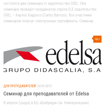
состоятся два семинара от издательства SGEL. Оба
семинара проведет координатор отдела ELE издательства
SGEL — Карлос Барросо (Carlos Barroso). Все участники
семинаров получат электронные сертификаты. Семинар...
0
ДЛЯ ПРЕПОДАВАТЕЛЕЙ
24.03.2015
Семинар для преподавателей от Edelsa
8 апреля (среда) в БЦ «Букбридж» (м. Новокузнецкая)