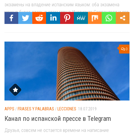
экзамены на владение испанским языком: оба экзамена
можно будет сдать в этом году в Институте Сервантеса и его
филиалах. На SIELE запись открыта уже с 16.02...
0
APPS
/
FRASES Y PALABRAS
/
LECCIONES
18.07.2019
Канал по испанской прессе в Telegram
Друзья, совсем не остается времени на написание