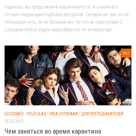
Надеюсь, вы продолжаете карантиниться. А у меня вот
готова следующая подборка ресурсов. Сегодня их три, но их
потенциал чуть ли не бесконечен. Ну что ж, приступим! C.
Слушаем любое радио мира Вирусно по интернетам...
2
LECCIONES
/
PELÍCULAS
/
VIDA COTIDIANA
/
ДЛЯ ПРЕПОДАВАТЕЛЕЙ
20.03.2020
Чем заняться во время карантина