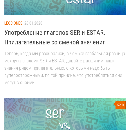
LECCIONES
26.01.2020
Употребление глаголов SER и ESTAR.
Прилагательные со сменой значения
Теперь, когда мы разобрались, в чем же глобальная разница
между глаголами SER и ESTAR, давайте расширим наши
знания рядом прилагательных, с которыми надо быть
суперосторожными, по той причине, что употребляться они
могут с обоими...
0