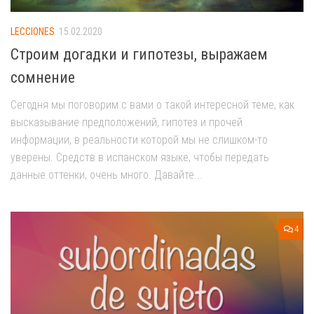
LECCIONES
15.02.2020
Строим догадки и гипотезы, выражаем
сомнение
Сегодня мы поговорим с вами о такой интересной теме, как
высказывание предположений, гипотез и прочей
информации, в реальности которой мы не слишком-то
уверены. Средств в испанском языке, чтобы передать
данные оттенки, очень много. Давайте...
4