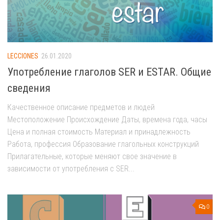
LECCIONES
26.01.2020
Употребление глаголов SER и ESTAR. Общие
сведения
Качественное описание предметов и людей
Местоположение Происхождение Даты, времена года, часы
Цена и полная стоимость Материал и принадлежность
Работа, профессия Образование глагольных конструкций
Прилагательные, которые меняют свое значение в
зависимости от употребления с SER...
0