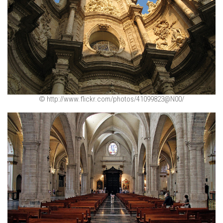
© http://www.flickr.com/photos/41099823@N00/