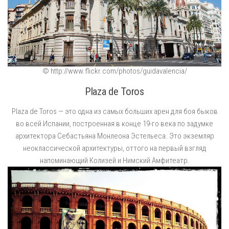
© http://www.flickr.com/photos/guidavalencia/
Plaza de Toros
Plaza de Toros — это одна из самых больших арен для боя быков
во всей Испании, построенная в конце 19-го века по задумке
архитектора Себастьяна Монлеона Эстельеса. Это экземляр
неоклассической архитектуры, оттого на первый взгляд
напоминающий Колизей и Нимский Амфитеатр.