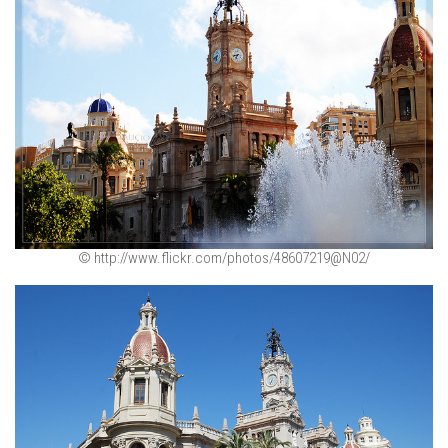
© http://www.flickr.com/photos/48607219@N02/