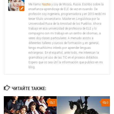
Me llamo
Nastia
y soy de Moscú, Rusia. Escribo sobre la
enseñanza-aprendizaje de ELE de vez en cuando. De
profesión soy ingeniera, programadora y en 2015 recibí mi
tercer título universitario: Máster en Lingüística por la
Universidad Rusa de la Amistad de los Pueblos. Ahora
trabajo en esa universidad de profesora de ELE y lo
compagino con mi trabajo en un centro de idiomas, a
veces doy clases particulares. A menudo asisto a
diferentes talleres y cursos de formación y, en general,
tengo muchísimo interés por aprender lenguas
extranjeras. En el español, ante todo, me interesan la
gramática y el uso de las TIC en el proceso didáctico.
Espero que os sea útil la información que publico en mi
blog.
ЧИТАЙТЕ ТАКЖЕ:
2
0