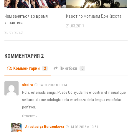
Квест по мотивам Дон Кихота
Чем заняться во время
карантина
21.03.2017
20.03.2020
КОММЕНТАРИЯ 2
Комментарии
2
Пингбэки
0
shoira
14.03.2016 в 10:14
Hola, estemada amiga. Puede Ud ayudarme encontrar el manual que
se llama «La metodología de la enseñanza de la lengua española»
porfavor.
Ответить
Anastasiya Borzenkova
14.03.2016 в 13:51