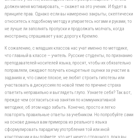
должен меня мотивировать, — скажет на это ученик. И будет в
принципе прав. Однако если вы намеренно закрыты, скептически
относитесь к подобному методу и упираетесь ногами и руками, то
не лучше ли заполнять пропуски и продолжать молчать, когда
иностранец спрашивает у вас дорогу к Кремлю.
К сожалению, с младших классов нас учат именно по методике,
что главный в классе — учитель. Русские студенты, по признанию
преподавателей-носителей языка, просят, чтобы их обязательно
поправляли, ожидают получать концретные оценки за участие в
заданиях и, что самое плохое, не любят строить гипотезы или
участвовать в дискуссиях по новой теме по причине страха
ответить неправильно и выглядеть глупо. Узнаете себя? Так вот,
прежде чем согласиться на занятия по коммуникативной
методике, об этом надо забыть. Конечно, просто и легко
повторять правильные ответы за учебником. Но попробуйте сами
на основе данных вам примеров из реального языка
сформулировать парадигму употрбления той или иной
конструкции и вы поймете, что нет ничего страшного, пока вы