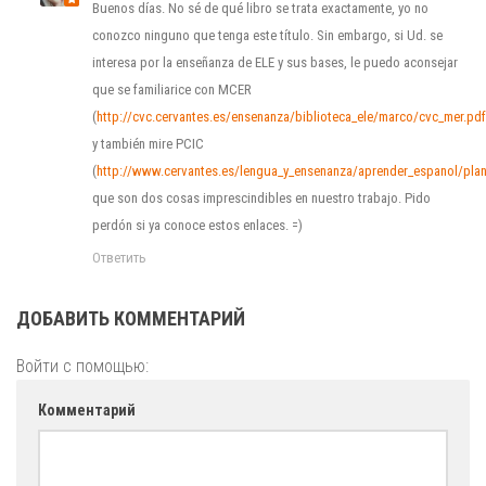
Buenos días. No sé de qué libro se trata exactamente, yo no
conozco ninguno que tenga este título. Sin embargo, si Ud. se
interesa por la enseñanza de ELE y sus bases, le puedo aconsejar
que se familiarice con MCER
(
http://cvc.cervantes.es/ensenanza/biblioteca_ele/marco/cvc_mer.pdf
y también mire PCIC
(
http://www.cervantes.es/lengua_y_ensenanza/aprender_espanol/plan_
que son dos cosas imprescindibles en nuestro trabajo. Pido
perdón si ya conoce estos enlaces. =)
Ответить
ДОБАВИТЬ КОММЕНТАРИЙ
Войти с помощью:
Комментарий