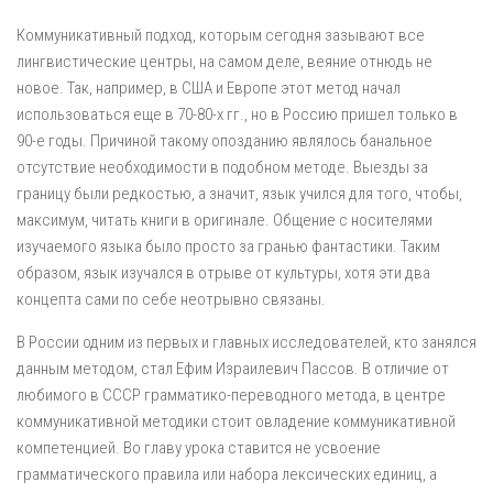
Коммуникативный подход, которым сегодня зазывают все
лингвистические центры, на самом деле, веяние отнюдь не
новое. Так, например, в США и Европе этот метод начал
использоваться еще в 70-80-х гг., но в Россию пришел только в
90-е годы. Причиной такому опозданию являлось банальное
отсутствие необходимости в подобном методе. Выезды за
границу были редкостью, а значит, язык учился для того, чтобы,
максимум, читать книги в оригинале. Общение с носителями
изучаемого языка было просто за гранью фантастики. Таким
образом, язык изучался в отрыве от культуры, хотя эти два
концепта сами по себе неотрывно связаны.
В России одним из первых и главных исследователей, кто занялся
данным методом, стал Ефим Израилевич Пассов. В отличие от
любимого в СССР грамматико-переводного метода, в центре
коммуникативной методики стоит овладение коммуникативной
компетенцией. Во главу урока ставится не усвоение
грамматического правила или набора лексических единиц, а