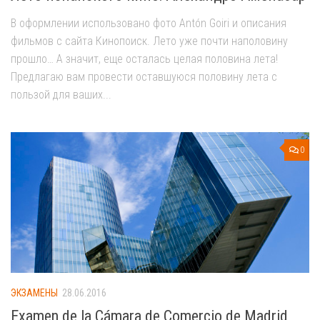
В оформлении использовано фото Antón Goiri и описания
фильмов с сайта Кинопоиск. Лето уже почти наполовину
прошло… А значит, еще осталась целая половина лета!
Предлагаю вам провести оставшуюся половину лета с
пользой для ваших...
0
ЭКЗАМЕНЫ
28.06.2016
Examen de la Cámara de Comercio de Madrid