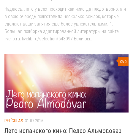
Надеюсь, лето у всех проходит как никогда плодотворно, а я
в свою очередь подготовила несколько ссылок, которые
сделают ваши занятия еще более увлекательными. 1.
Большая подборка адаптированной литературы на сайте
livelib.ru: livelib.ru/selection/543097 Если вы...
0
PELÍCULAS
31.07.2016
Лето испанского кино: Педро Альмодовар