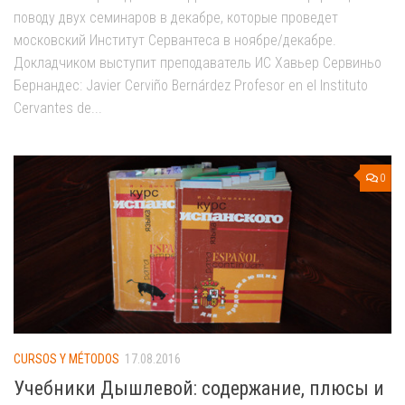
поводу двух семинаров в декабре, которые проведет
московский Институт Сервантеса в ноябре/декабре.
Докладчиком выступит преподаватель ИС Хавьер Сервиньо
Бернандес: Javier Cerviño Bernárdez Profesor en el Instituto
Cervantes de...
0
CURSOS Y MÉTODOS
17.08.2016
Учебники Дышлевой: содержание, плюсы и