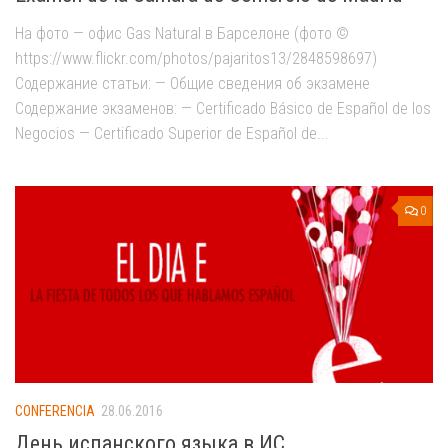
На фото — офис Gas Natural в Барселоне (фото ©
https://www.flickr.com/photos/pajaritos13/2848598697)
Содержание статьи: — Общие сведения об экзамене
Содержание экзаменов: — Certificado Básico de Español de los
Negocios — Certificado Superior de Español de...
0
CONFERENCIA
28.06.2016
День испанского языка в ИС