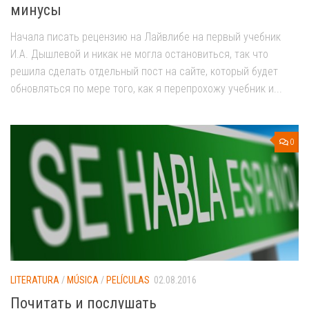
минусы
Начала писать рецензию на Лайвлибе на первый учебник
И.А. Дышлевой и никак не могла остановиться, так что
решила сделать отдельный пост на сайте, который будет
обновляться по мере того, как я перепрохожу учебник и...
0
LITERATURA
/
MÚSICA
/
PELÍCULAS
02.08.2016
Почитать и послушать