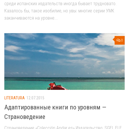
среди испанских издательств иногда бывает трудновато.
Казалось бы, такое изобилие, но увы: многие серии УМК
заканчиваются на уровне...
0
LITERATURA
12.07.2015
Адаптированные книги по уровням —
Страноведение
Страноведение «Colección Andar.es» Издательство: SGEL ELE