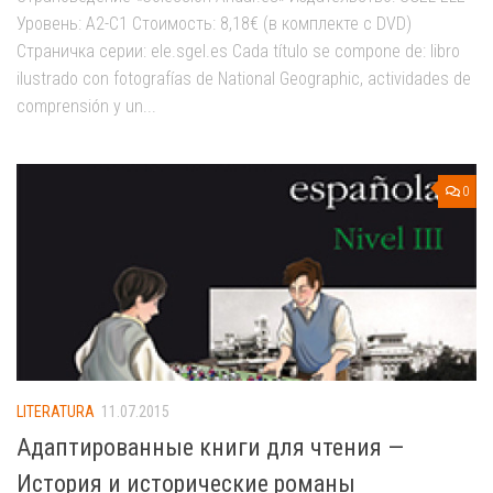
Уровень: A2-C1 Стоимость: 8,18€ (в комплекте с DVD)
Страничка серии: ele.sgel.es Cada título se compone de: libro
ilustrado con fotografías de National Geographic, actividades de
comprensión y un...
0
LITERATURA
11.07.2015
Адаптированные книги для чтения —
История и исторические романы