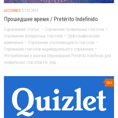
LECCIONES
07.05.2015
Прошедшее время / Pretérito Indefinido
Содержание статьи: — Спряжение правильных глаголов —
Спряжение возвратных глаголов — Орфографические
изменения — Спряжение отклоняющихся глаголов —
Спряжение глаголов индивидуального спряжения —
Употребление и маячки Образование Pretérito Indefinido для
правильных глаголов Но: ряд...
6