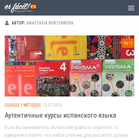
Skip to content
АВТОР:
ANASTASIA BORZENKOVA
13
CURSOS Y MÉTODOS
13.07.2015
Аутентичные курсы испанского языка
Если вы занимаетесь испанским давно и серьезно, то
наверняка знаете, что найти учебник для высокого уровня