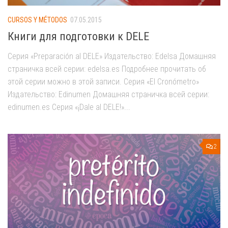
CURSOS Y MÉTODOS
07.05.2015
Книги для подготовки к DELE
Серия «Preparación al DELE» Издательство: Edelsa Домашняя
страничка всей серии: edelsa.es Подробнее прочитать об
этой серии можно в этой записи. Серия «El Cronómetro»
Издательство: Edinumen Домашняя страничка всей серии:
edinumen.es Серия «¡Dale al DELE!»...
2