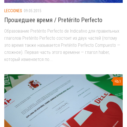
LECCIONES
09.05.2015
Прошедшее время / Pretérito Perfecto
Образование Pretérito Perfecto de Indicativo для правильных
глаголов Pretérito Perfecto состоит из двух частей (потому
это время также называется Pretérito Perfecto Compuesto —
сложное). Первая часть этого времени — глагол haber,
который изменяется по...
3