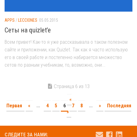
APPS
/
LECCIONES
05.05.2015
Сеты на quizlet’e
Всем привет! Как-то я уже рассказывала о таком полезном
сайте и приложении, как Quizlet. Так как я часто использую
его в своей работе и постепенно набирается множество
сетов по разным учебникам, то, возможно, они...
Страница 6 из 13
«
Первая
«
...
4
5
6
7
8
...
»
Последняя
»
СЛЕДИТЕ ЗА НАМИ: